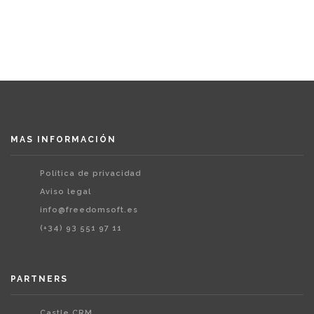
MAS INFORMACIÓN
Política de privacidad
Aviso legal
info@freedomsoft.es
(+34) 93 551 97 11
PARTNERS
Castle CRM